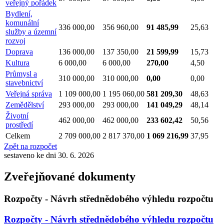
veřejný pořádek
Bydlení,
komunální
336 000,00
356 960,00
91 485,99
25,63
služby a územní
rozvoj
Doprava
136 000,00
137 350,00
21 599,99
15,73
Kultura
6 000,00
6 000,00
270,00
4,50
Průmysl a
310 000,00
310 000,00
0,00
0,00
stavebnictví
Veřejná správa
1 109 000,00
1 195 060,00
581 209,30
48,63
Zemědělství
293 000,00
293 000,00
141 049,29
48,14
Životní
462 000,00
462 000,00
233 602,42
50,56
prostředí
Celkem
2 709 000,00
2 817 370,00
1 069 216,99
37,95
Zpět na rozpočet
sestaveno ke dni 30. 6. 2026
Zveřejňované dokumenty
Rozpočty - Návrh střednědobého výhledu rozpočtu
Rozpočty - Návrh střednědobého výhledu rozpočtu