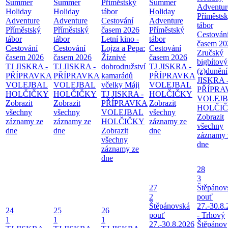
Summer
Summer
Příměstský
Summer
Adventur
Holiday
Holiday
tábor
Holiday
Příměsts
Adventure
Adventure
Cestování
Adventure
tábor
Příměstský
Příměstský
časem 2026
Příměstský
Cestován
tábor
tábor
Letní kino -
tábor
časem 20
Cestování
Cestování
Lojza a Pepa:
Cestování
Zručský
časem 2026
časem 2026
Žíznivé
časem 2026
bigbítový
TJ JISKRA -
TJ JISKRA -
dobrodružství
TJ JISKRA -
(z)dunění
PŘÍPRAVKA
PŘÍPRAVKA
kamarádů
PŘÍPRAVKA
JISKRA 
VOLEJBAL
VOLEJBAL
včelky Máji
VOLEJBAL
PŘÍPRA
HOLČIČKY
HOLČIČKY
TJ JISKRA -
HOLČIČKY
VOLEJ
Zobrazit
Zobrazit
PŘÍPRAVKA
Zobrazit
HOLČI
všechny
všechny
VOLEJBAL
všechny
Zobrazit
záznamy ze
záznamy ze
HOLČIČKY
záznamy ze
všechny
dne
dne
Zobrazit
dne
záznamy 
všechny
dne
záznamy ze
dne
28
3
27
Štěpánov
2
pouť
Štěpánovská
27.-30.8
24
25
26
pouť
- Trhový
1
1
1
27.-30.8.2026
Štěpánov