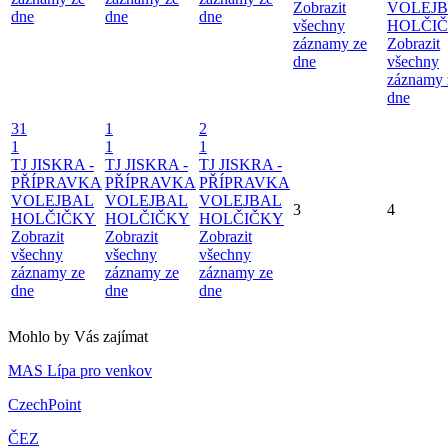
Zobrazit
VOLEJ
dne
dne
dne
všechny
HOLČI
záznamy ze
Zobrazit
dne
všechny
záznamy 
dne
31
1
2
1
1
1
TJ JISKRA -
TJ JISKRA -
TJ JISKRA -
PŘÍPRAVKA
PŘÍPRAVKA
PŘÍPRAVKA
VOLEJBAL
VOLEJBAL
VOLEJBAL
3
4
HOLČIČKY
HOLČIČKY
HOLČIČKY
Zobrazit
Zobrazit
Zobrazit
všechny
všechny
všechny
záznamy ze
záznamy ze
záznamy ze
dne
dne
dne
Mohlo by Vás zajímat
MAS Lípa pro venkov
CzechPoint
ČEZ