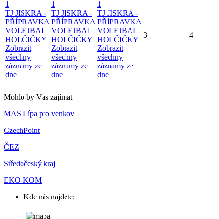
1
1
1
TJ JISKRA -
TJ JISKRA -
TJ JISKRA -
PŘÍPRAVKA
PŘÍPRAVKA
PŘÍPRAVKA
VOLEJBAL
VOLEJBAL
VOLEJBAL
3
4
HOLČIČKY
HOLČIČKY
HOLČIČKY
Zobrazit
Zobrazit
Zobrazit
všechny
všechny
všechny
záznamy ze
záznamy ze
záznamy ze
dne
dne
dne
Mohlo by Vás zajímat
MAS Lípa pro venkov
CzechPoint
ČEZ
Středočeský kraj
EKO-KOM
Kde nás najdete: