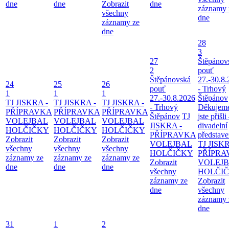
dne
dne
Zobrazit
dne
záznamy 
všechny
dne
záznamy ze
dne
28
3
27
Štěpánov
2
pouť
Štěpánovská
27.-30.8
24
25
26
pouť
- Trhový
1
1
1
27.-30.8.2026
Štěpánov
TJ JISKRA -
TJ JISKRA -
TJ JISKRA -
- Trhový
Děkujeme
PŘÍPRAVKA
PŘÍPRAVKA
PŘÍPRAVKA
Štěpánov
TJ
jste přišli
VOLEJBAL
VOLEJBAL
VOLEJBAL
JISKRA -
divadelní
HOLČIČKY
HOLČIČKY
HOLČIČKY
PŘÍPRAVKA
představe
Zobrazit
Zobrazit
Zobrazit
VOLEJBAL
TJ JISKR
všechny
všechny
všechny
HOLČIČKY
PŘÍPRA
záznamy ze
záznamy ze
záznamy ze
Zobrazit
VOLEJ
dne
dne
dne
všechny
HOLČI
záznamy ze
Zobrazit
dne
všechny
záznamy 
dne
31
1
2