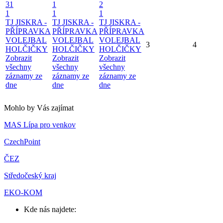
31
1
2
1
1
1
TJ JISKRA -
TJ JISKRA -
TJ JISKRA -
PŘÍPRAVKA
PŘÍPRAVKA
PŘÍPRAVKA
VOLEJBAL
VOLEJBAL
VOLEJBAL
3
4
HOLČIČKY
HOLČIČKY
HOLČIČKY
Zobrazit
Zobrazit
Zobrazit
všechny
všechny
všechny
záznamy ze
záznamy ze
záznamy ze
dne
dne
dne
Mohlo by Vás zajímat
MAS Lípa pro venkov
CzechPoint
ČEZ
Středočeský kraj
EKO-KOM
Kde nás najdete: