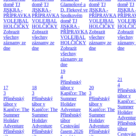
domě
TJ
domě
TJ
Glamošové a
domě
TJ
domě
TJ
JISKRA -
JISKRA -
D. Flekové ve
JISKRA -
JISKRA 
PŘÍPRAVKA
PŘÍPRAVKA
Spolkovém
PŘÍPRAVKA
PŘÍPRA
VOLEJBAL
VOLEJBAL
domě
TJ
VOLEJBAL
VOLEJ
HOLČIČKY
HOLČIČKY
JISKRA -
HOLČIČKY
HOLČI
Zobrazit
Zobrazit
PŘÍPRAVKA
Zobrazit
Zobrazit
všechny
všechny
VOLEJBAL
všechny
všechny
záznamy ze
záznamy ze
HOLČIČKY
záznamy ze
záznamy 
dne
dne
Zobrazit
dne
dne
všechny
záznamy ze
dne
19
4
21
Příměstský
4
17
18
tábor v
20
Příměsts
3
3
Kapičce: The
3
tábor v
Příměstský
Příměstský
Summer
Příměstský
Kapičce:
tábor v
tábor v
Holiday
tábor v
Summer
Kapičce: The
Kapičce: The
Adventure
Kapičce: The
Holiday
Summer
Summer
Příměstský
Summer
Adventur
Holiday
Holiday
tábor
Holiday
Příměsts
Adventure
Adventure
Cestování
Adventure
tábor
Příměstský
Příměstský
časem 2026
Příměstský
Cestován