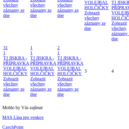
VOLEJBAL
TJ JISKR
všechny
všechny
všechny
HOLČIČKY
PŘÍPRA
záznamy ze
záznamy ze
záznamy ze
Zobrazit
VOLEJ
dne
dne
dne
všechny
HOLČI
záznamy ze
Zobrazit
dne
všechny
záznamy 
dne
31
1
2
1
1
1
TJ JISKRA -
TJ JISKRA -
TJ JISKRA -
PŘÍPRAVKA
PŘÍPRAVKA
PŘÍPRAVKA
VOLEJBAL
VOLEJBAL
VOLEJBAL
3
4
HOLČIČKY
HOLČIČKY
HOLČIČKY
Zobrazit
Zobrazit
Zobrazit
všechny
všechny
všechny
záznamy ze
záznamy ze
záznamy ze
dne
dne
dne
Mohlo by Vás zajímat
MAS Lípa pro venkov
CzechPoint