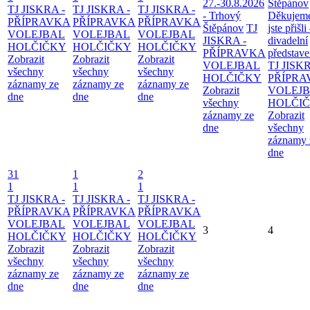
27.-30.8.2026
Štěpánov
TJ JISKRA -
TJ JISKRA -
TJ JISKRA -
- Trhový
Děkujeme
PŘÍPRAVKA
PŘÍPRAVKA
PŘÍPRAVKA
Štěpánov
TJ
jste přišli
VOLEJBAL
VOLEJBAL
VOLEJBAL
JISKRA -
divadelní
HOLČIČKY
HOLČIČKY
HOLČIČKY
PŘÍPRAVKA
představe
Zobrazit
Zobrazit
Zobrazit
VOLEJBAL
TJ JISKR
všechny
všechny
všechny
HOLČIČKY
PŘÍPRA
záznamy ze
záznamy ze
záznamy ze
Zobrazit
VOLEJ
dne
dne
dne
všechny
HOLČI
záznamy ze
Zobrazit
dne
všechny
záznamy 
dne
31
1
2
1
1
1
TJ JISKRA -
TJ JISKRA -
TJ JISKRA -
PŘÍPRAVKA
PŘÍPRAVKA
PŘÍPRAVKA
VOLEJBAL
VOLEJBAL
VOLEJBAL
3
4
HOLČIČKY
HOLČIČKY
HOLČIČKY
Zobrazit
Zobrazit
Zobrazit
všechny
všechny
všechny
záznamy ze
záznamy ze
záznamy ze
dne
dne
dne