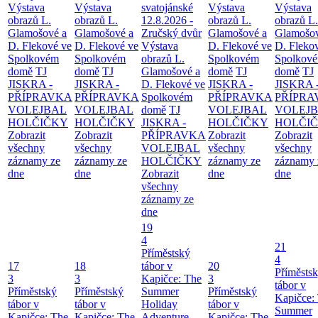
Výstava
Výstava
svatojánské
Výstava
Výstava
obrazů L.
obrazů L.
12.8.2026 -
obrazů L.
obrazů L.
Glamošové a
Glamošové a
Zručský dvůr
Glamošové a
Glamošov
D. Flekové ve
D. Flekové ve
Výstava
D. Flekové ve
D. Fleko
Spolkovém
Spolkovém
obrazů L.
Spolkovém
Spolkov
domě
TJ
domě
TJ
Glamošové a
domě
TJ
domě
TJ
JISKRA -
JISKRA -
D. Flekové ve
JISKRA -
JISKRA 
PŘÍPRAVKA
PŘÍPRAVKA
Spolkovém
PŘÍPRAVKA
PŘÍPRA
VOLEJBAL
VOLEJBAL
domě
TJ
VOLEJBAL
VOLEJ
HOLČIČKY
HOLČIČKY
JISKRA -
HOLČIČKY
HOLČI
Zobrazit
Zobrazit
PŘÍPRAVKA
Zobrazit
Zobrazit
všechny
všechny
VOLEJBAL
všechny
všechny
záznamy ze
záznamy ze
HOLČIČKY
záznamy ze
záznamy 
dne
dne
Zobrazit
dne
dne
všechny
záznamy ze
dne
19
4
21
Příměstský
4
17
18
tábor v
20
Příměsts
3
3
Kapičce: The
3
tábor v
Příměstský
Příměstský
Summer
Příměstský
Kapičce:
tábor v
tábor v
Holiday
tábor v
Summer
Kapičce: The
Kapičce: The
Adventure
Kapičce: The