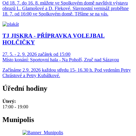
Od 18. 7. do 16. 8. můžete ve Spolkovém domě navštívit výstavu
obrazů L. Glamošové a D. Flekové. Slavnostní vernisáž proběhne
18. 7. od 16:00 ve Spolkovém domě. Těšíme se na vás.
TJ JISKRA - PŘÍPRAVKA VOLEJBAL
HOLČIČKY
27. 5. - 2. 9. 2026 začátek od 15:00
Místo konání:
Sportovní hala - Na Pohoří, Zruč nad Sázavou
Začínáme 2.9. 2026 každou středu 15- 16.30 h. Pod vedením Petry
Chrástové a Petry Kubálkové.
Úřední hodiny
Úterý:
17:00 - 19:00
Munipolis