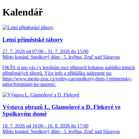
Kalendář
Letní příměstské tábory
27. 7. 2026 od 07:00 - 31. 7. 2026 do 15:00
Místo konání:
Spolkový dům - 5. května, Zruč nad Sázavou
OKŠS si pro vás i v letošním roce připravil bohatou nabídku letních
příměstských táborů. Více info a přihlášku naleznete na:
https://www.mesto-zruc.cz/volny-cas/spolkovy-dum-1/primestsky-
tabor/formulare-ke-stazeni/.
Výstava obrazů L. Glamošové a D. Flekové ve
Spolkovém domě
18. 7. 2026 od 16:00 - 16. 8. 2026 do 17:00
Místo konání:
Spolkový dům - 5. května, Zruč nad Sázavou