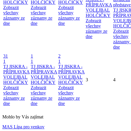
HOLČIČKY
HOLČIČKY
HOLČIČKY
PŘÍPRAVKA
představe
Zobrazit
Zobrazit
Zobrazit
VOLEJBAL
TJ JISKR
všechny
všechny
všechny
HOLČIČKY
PŘÍPRA
záznamy ze
záznamy ze
záznamy ze
Zobrazit
VOLEJ
dne
dne
dne
všechny
HOLČI
záznamy ze
Zobrazit
dne
všechny
záznamy 
dne
31
1
2
1
1
1
TJ JISKRA -
TJ JISKRA -
TJ JISKRA -
PŘÍPRAVKA
PŘÍPRAVKA
PŘÍPRAVKA
VOLEJBAL
VOLEJBAL
VOLEJBAL
3
4
HOLČIČKY
HOLČIČKY
HOLČIČKY
Zobrazit
Zobrazit
Zobrazit
všechny
všechny
všechny
záznamy ze
záznamy ze
záznamy ze
dne
dne
dne
Mohlo by Vás zajímat
MAS Lípa pro venkov