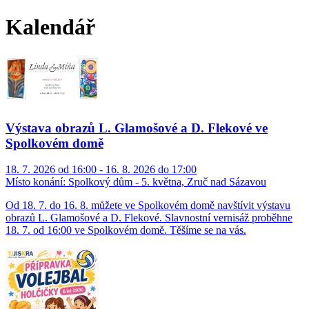
Kalendář
Výstava obrazů L. Glamošové a D. Flekové ve
Spolkovém domě
18. 7. 2026 od 16:00 - 16. 8. 2026 do 17:00
Místo konání:
Spolkový dům - 5. května, Zruč nad Sázavou
Od 18. 7. do 16. 8. můžete ve Spolkovém domě navštívit výstavu
obrazů L. Glamošové a D. Flekové. Slavnostní vernisáž proběhne
18. 7. od 16:00 ve Spolkovém domě. Těšíme se na vás.