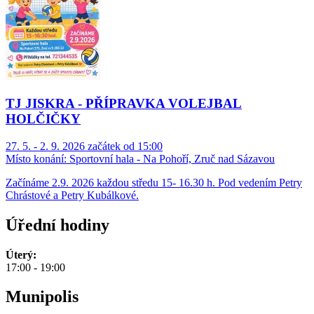
TJ JISKRA - PŘÍPRAVKA VOLEJBAL
HOLČIČKY
27. 5. - 2. 9. 2026 začátek od 15:00
Místo konání:
Sportovní hala - Na Pohoří, Zruč nad Sázavou
Začínáme 2.9. 2026 každou středu 15- 16.30 h. Pod vedením Petry
Chrástové a Petry Kubálkové.
Úřední hodiny
Úterý:
17:00 - 19:00
Munipolis