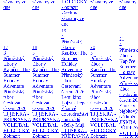
záznamy ze
záznamy ze
HOLČIČKY
záznamy ze
záznamy 
dne
dne
Zobrazit
dne
dne
všechny
záznamy ze
dne
19
4
21
Příměstský
4
17
18
tábor v
20
Příměsts
3
3
Kapičce: The
3
tábor v
Příměstský
Příměstský
Summer
Příměstský
Kapičce:
tábor v
tábor v
Holiday
tábor v
Summer
Kapičce: The
Kapičce: The
Adventure
Kapičce: The
Holiday
Summer
Summer
Příměstský
Summer
Adventur
Holiday
Holiday
tábor
Holiday
Příměsts
Adventure
Adventure
Cestování
Adventure
tábor
Příměstský
Příměstský
časem 2026
Příměstský
Cestován
tábor
tábor
Letní kino -
tábor
časem 20
Cestování
Cestování
Lojza a Pepa:
Cestování
Zručský
časem 2026
časem 2026
Žíznivé
časem 2026
bigbítový
TJ JISKRA -
TJ JISKRA -
dobrodružství
TJ JISKRA -
(z)dunění
PŘÍPRAVKA
PŘÍPRAVKA
kamarádů
PŘÍPRAVKA
JISKRA 
VOLEJBAL
VOLEJBAL
včelky Máji
VOLEJBAL
PŘÍPRA
HOLČIČKY
HOLČIČKY
TJ JISKRA -
HOLČIČKY
VOLEJ
Zobrazit
Zobrazit
PŘÍPRAVKA
Zobrazit