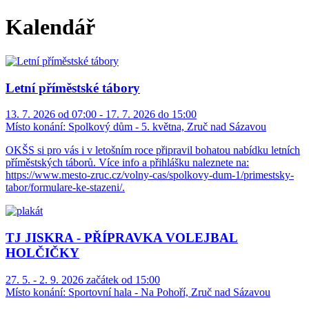
Kalendář
Letní příměstské tábory
13. 7. 2026 od 07:00 - 17. 7. 2026 do 15:00
Místo konání:
Spolkový dům - 5. května, Zruč nad Sázavou
OKŠS si pro vás i v letošním roce připravil bohatou nabídku letních
příměstských táborů. Více info a přihlášku naleznete na:
https://www.mesto-zruc.cz/volny-cas/spolkovy-dum-1/primestsky-
tabor/formulare-ke-stazeni/.
TJ JISKRA - PŘÍPRAVKA VOLEJBAL
HOLČIČKY
27. 5. - 2. 9. 2026 začátek od 15:00
Místo konání:
Sportovní hala - Na Pohoří, Zruč nad Sázavou