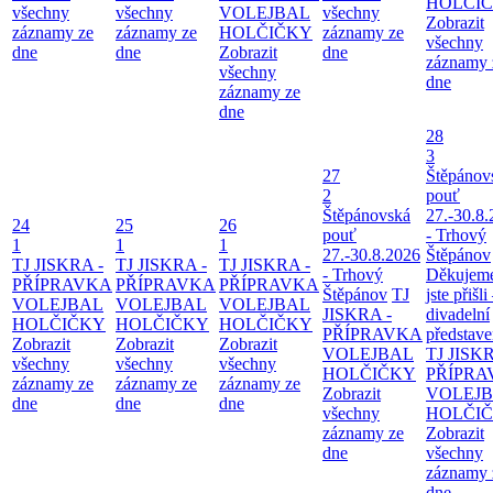
HOLČI
všechny
všechny
VOLEJBAL
všechny
Zobrazit
záznamy ze
záznamy ze
HOLČIČKY
záznamy ze
všechny
dne
dne
Zobrazit
dne
záznamy 
všechny
dne
záznamy ze
dne
28
3
27
Štěpánov
2
pouť
Štěpánovská
27.-30.8
24
25
26
pouť
- Trhový
1
1
1
27.-30.8.2026
Štěpánov
TJ JISKRA -
TJ JISKRA -
TJ JISKRA -
- Trhový
Děkujeme
PŘÍPRAVKA
PŘÍPRAVKA
PŘÍPRAVKA
Štěpánov
TJ
jste přišli
VOLEJBAL
VOLEJBAL
VOLEJBAL
JISKRA -
divadelní
HOLČIČKY
HOLČIČKY
HOLČIČKY
PŘÍPRAVKA
představe
Zobrazit
Zobrazit
Zobrazit
VOLEJBAL
TJ JISKR
všechny
všechny
všechny
HOLČIČKY
PŘÍPRA
záznamy ze
záznamy ze
záznamy ze
Zobrazit
VOLEJ
dne
dne
dne
všechny
HOLČI
záznamy ze
Zobrazit
dne
všechny
záznamy 
dne