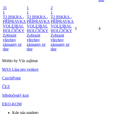
31
1
2
1
1
1
TJ JISKRA -
TJ JISKRA -
TJ JISKRA -
PŘÍPRAVKA
PŘÍPRAVKA
PŘÍPRAVKA
VOLEJBAL
VOLEJBAL
VOLEJBAL
3
4
HOLČIČKY
HOLČIČKY
HOLČIČKY
Zobrazit
Zobrazit
Zobrazit
všechny
všechny
všechny
záznamy ze
záznamy ze
záznamy ze
dne
dne
dne
Mohlo by Vás zajímat
MAS Lípa pro venkov
CzechPoint
ČEZ
Středočeský kraj
EKO-KOM
Kde nás najdete: