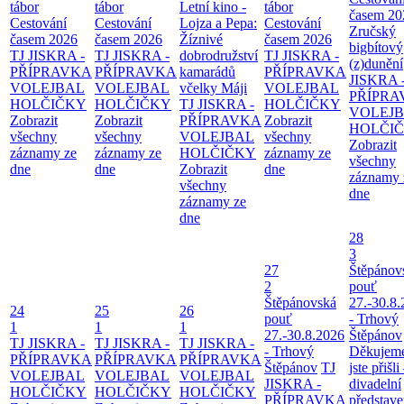
tábor
tábor
Letní kino -
tábor
časem 20
Cestování
Cestování
Lojza a Pepa:
Cestování
Zručský
časem 2026
časem 2026
Žíznivé
časem 2026
bigbítový
TJ JISKRA -
TJ JISKRA -
dobrodružství
TJ JISKRA -
(z)dunění
PŘÍPRAVKA
PŘÍPRAVKA
kamarádů
PŘÍPRAVKA
JISKRA 
VOLEJBAL
VOLEJBAL
včelky Máji
VOLEJBAL
PŘÍPRA
HOLČIČKY
HOLČIČKY
TJ JISKRA -
HOLČIČKY
VOLEJ
Zobrazit
Zobrazit
PŘÍPRAVKA
Zobrazit
HOLČI
všechny
všechny
VOLEJBAL
všechny
Zobrazit
záznamy ze
záznamy ze
HOLČIČKY
záznamy ze
všechny
dne
dne
Zobrazit
dne
záznamy 
všechny
dne
záznamy ze
dne
28
3
27
Štěpánov
2
pouť
Štěpánovská
27.-30.8
24
25
26
pouť
- Trhový
1
1
1
27.-30.8.2026
Štěpánov
TJ JISKRA -
TJ JISKRA -
TJ JISKRA -
- Trhový
Děkujeme
PŘÍPRAVKA
PŘÍPRAVKA
PŘÍPRAVKA
Štěpánov
TJ
jste přišli
VOLEJBAL
VOLEJBAL
VOLEJBAL
JISKRA -
divadelní
HOLČIČKY
HOLČIČKY
HOLČIČKY
PŘÍPRAVKA
představe