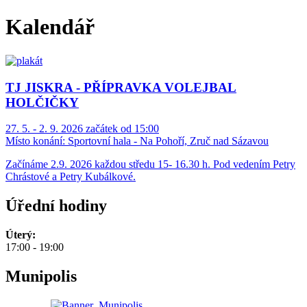
Kalendář
TJ JISKRA - PŘÍPRAVKA VOLEJBAL
HOLČIČKY
27. 5. - 2. 9. 2026 začátek od 15:00
Místo konání:
Sportovní hala - Na Pohoří, Zruč nad Sázavou
Začínáme 2.9. 2026 každou středu 15- 16.30 h. Pod vedením Petry
Chrástové a Petry Kubálkové.
Úřední hodiny
Úterý:
17:00 - 19:00
Munipolis