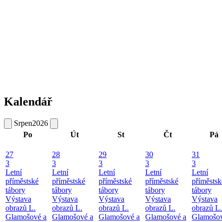
Kalendář
Srpen
2026
Po
Út
St
Čt
Pá
27
28
29
30
31
3
3
3
3
3
Letní
Letní
Letní
Letní
Letní
příměstské
příměstské
příměstské
příměstské
příměstsk
tábory
tábory
tábory
tábory
tábory
Výstava
Výstava
Výstava
Výstava
Výstava
obrazů L.
obrazů L.
obrazů L.
obrazů L.
obrazů L.
Glamošové a
Glamošové a
Glamošové a
Glamošové a
Glamošov