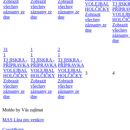
Zobrazit
Zobrazit
Zobrazit
VOLEJBAL
TJ JISKR
všechny
všechny
všechny
HOLČIČKY
PŘÍPRA
záznamy ze
záznamy ze
záznamy ze
Zobrazit
VOLEJ
dne
dne
dne
všechny
HOLČI
záznamy ze
Zobrazit
dne
všechny
záznamy 
dne
31
1
2
1
1
1
TJ JISKRA -
TJ JISKRA -
TJ JISKRA -
PŘÍPRAVKA
PŘÍPRAVKA
PŘÍPRAVKA
VOLEJBAL
VOLEJBAL
VOLEJBAL
3
4
HOLČIČKY
HOLČIČKY
HOLČIČKY
Zobrazit
Zobrazit
Zobrazit
všechny
všechny
všechny
záznamy ze
záznamy ze
záznamy ze
dne
dne
dne
Mohlo by Vás zajímat
MAS Lípa pro venkov
CzechPoint