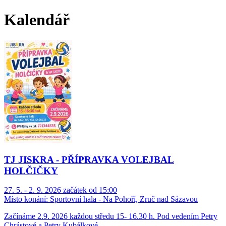
Kalendář
TJ JISKRA - PŘÍPRAVKA VOLEJBAL
HOLČIČKY
27. 5. - 2. 9. 2026 začátek od 15:00
Místo konání:
Sportovní hala - Na Pohoří, Zruč nad Sázavou
Začínáme 2.9. 2026 každou středu 15- 16.30 h. Pod vedením Petry
Chrástové a Petry Kubálkové.