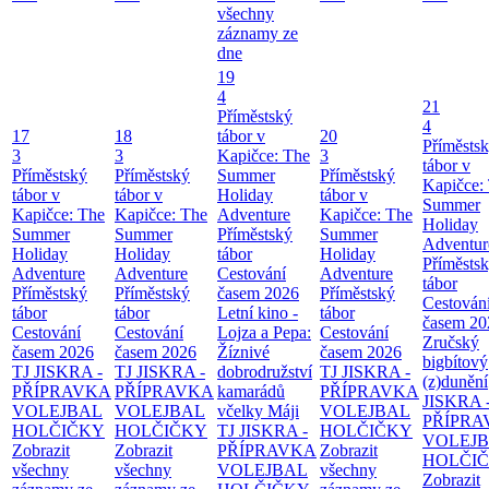
všechny
záznamy ze
dne
19
4
21
Příměstský
4
17
18
tábor v
20
Příměsts
3
3
Kapičce: The
3
tábor v
Příměstský
Příměstský
Summer
Příměstský
Kapičce:
tábor v
tábor v
Holiday
tábor v
Summer
Kapičce: The
Kapičce: The
Adventure
Kapičce: The
Holiday
Summer
Summer
Příměstský
Summer
Adventur
Holiday
Holiday
tábor
Holiday
Příměsts
Adventure
Adventure
Cestování
Adventure
tábor
Příměstský
Příměstský
časem 2026
Příměstský
Cestován
tábor
tábor
Letní kino -
tábor
časem 20
Cestování
Cestování
Lojza a Pepa:
Cestování
Zručský
časem 2026
časem 2026
Žíznivé
časem 2026
bigbítový
TJ JISKRA -
TJ JISKRA -
dobrodružství
TJ JISKRA -
(z)dunění
PŘÍPRAVKA
PŘÍPRAVKA
kamarádů
PŘÍPRAVKA
JISKRA 
VOLEJBAL
VOLEJBAL
včelky Máji
VOLEJBAL
PŘÍPRA
HOLČIČKY
HOLČIČKY
TJ JISKRA -
HOLČIČKY
VOLEJ
Zobrazit
Zobrazit
PŘÍPRAVKA
Zobrazit
HOLČI
všechny
všechny
VOLEJBAL
všechny
Zobrazit