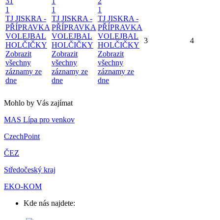
31
1
2
1
1
1
TJ JISKRA -
TJ JISKRA -
TJ JISKRA -
PŘÍPRAVKA
PŘÍPRAVKA
PŘÍPRAVKA
VOLEJBAL
VOLEJBAL
VOLEJBAL
3
4
HOLČIČKY
HOLČIČKY
HOLČIČKY
Zobrazit
Zobrazit
Zobrazit
všechny
všechny
všechny
záznamy ze
záznamy ze
záznamy ze
dne
dne
dne
Mohlo by Vás zajímat
MAS Lípa pro venkov
CzechPoint
ČEZ
Středočeský kraj
EKO-KOM
Kde nás najdete: