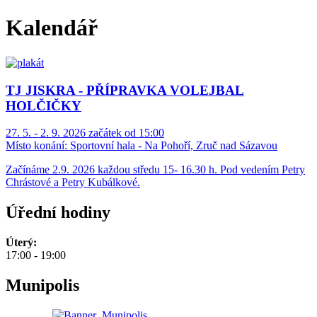
Kalendář
TJ JISKRA - PŘÍPRAVKA VOLEJBAL
HOLČIČKY
27. 5. - 2. 9. 2026 začátek od 15:00
Místo konání:
Sportovní hala - Na Pohoří, Zruč nad Sázavou
Začínáme 2.9. 2026 každou středu 15- 16.30 h. Pod vedením Petry
Chrástové a Petry Kubálkové.
Úřední hodiny
Úterý:
17:00 - 19:00
Munipolis