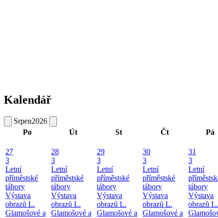
Kalendář
Srpen
2026
Po
Út
St
Čt
Pá
27
28
29
30
31
3
3
3
3
3
Letní
Letní
Letní
Letní
Letní
příměstské
příměstské
příměstské
příměstské
příměstsk
tábory
tábory
tábory
tábory
tábory
Výstava
Výstava
Výstava
Výstava
Výstava
obrazů L.
obrazů L.
obrazů L.
obrazů L.
obrazů L.
Glamošové a
Glamošové a
Glamošové a
Glamošové a
Glamošov