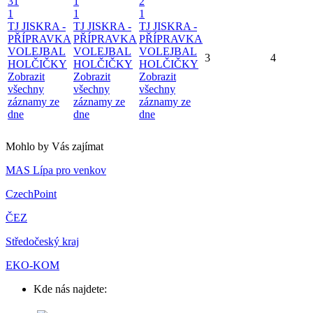
31
1
2
1
1
1
TJ JISKRA -
TJ JISKRA -
TJ JISKRA -
PŘÍPRAVKA
PŘÍPRAVKA
PŘÍPRAVKA
VOLEJBAL
VOLEJBAL
VOLEJBAL
3
4
HOLČIČKY
HOLČIČKY
HOLČIČKY
Zobrazit
Zobrazit
Zobrazit
všechny
všechny
všechny
záznamy ze
záznamy ze
záznamy ze
dne
dne
dne
Mohlo by Vás zajímat
MAS Lípa pro venkov
CzechPoint
ČEZ
Středočeský kraj
EKO-KOM
Kde nás najdete: