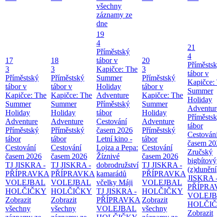
všechny
záznamy ze
dne
19
4
21
Příměstský
4
17
18
tábor v
20
Příměsts
3
3
Kapičce: The
3
tábor v
Příměstský
Příměstský
Summer
Příměstský
Kapičce:
tábor v
tábor v
Holiday
tábor v
Summer
Kapičce: The
Kapičce: The
Adventure
Kapičce: The
Holiday
Summer
Summer
Příměstský
Summer
Adventur
Holiday
Holiday
tábor
Holiday
Příměsts
Adventure
Adventure
Cestování
Adventure
tábor
Příměstský
Příměstský
časem 2026
Příměstský
Cestován
tábor
tábor
Letní kino -
tábor
časem 20
Cestování
Cestování
Lojza a Pepa:
Cestování
Zručský
časem 2026
časem 2026
Žíznivé
časem 2026
bigbítový
TJ JISKRA -
TJ JISKRA -
dobrodružství
TJ JISKRA -
(z)dunění
PŘÍPRAVKA
PŘÍPRAVKA
kamarádů
PŘÍPRAVKA
JISKRA 
VOLEJBAL
VOLEJBAL
včelky Máji
VOLEJBAL
PŘÍPRA
HOLČIČKY
HOLČIČKY
TJ JISKRA -
HOLČIČKY
VOLEJ
Zobrazit
Zobrazit
PŘÍPRAVKA
Zobrazit
HOLČI
všechny
všechny
VOLEJBAL
všechny
Zobrazit