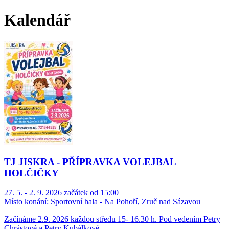
Kalendář
TJ JISKRA - PŘÍPRAVKA VOLEJBAL
HOLČIČKY
27. 5. - 2. 9. 2026 začátek od 15:00
Místo konání:
Sportovní hala - Na Pohoří, Zruč nad Sázavou
Začínáme 2.9. 2026 každou středu 15- 16.30 h. Pod vedením Petry
Chrástové a Petry Kubálkové.