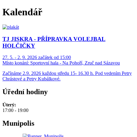
Kalendář
TJ JISKRA - PŘÍPRAVKA VOLEJBAL
HOLČIČKY
27. 5. - 2. 9. 2026 začátek od 15:00
Místo konání:
Sportovní hala - Na Pohoří, Zruč nad Sázavou
Začínáme 2.9. 2026 každou středu 15- 16.30 h. Pod vedením Petry
Chrástové a Petry Kubálkové.
Úřední hodiny
Úterý:
17:00 - 19:00
Munipolis