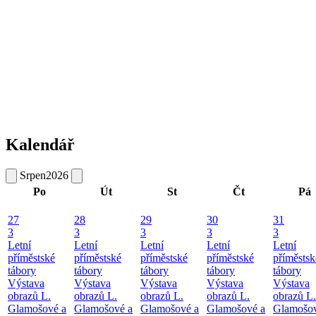
Kalendář
Srpen
2026
Po
Út
St
Čt
Pá
27
28
29
30
31
3
3
3
3
3
Letní
Letní
Letní
Letní
Letní
příměstské
příměstské
příměstské
příměstské
příměstsk
tábory
tábory
tábory
tábory
tábory
Výstava
Výstava
Výstava
Výstava
Výstava
obrazů L.
obrazů L.
obrazů L.
obrazů L.
obrazů L.
Glamošové a
Glamošové a
Glamošové a
Glamošové a
Glamošov